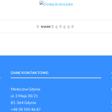
SHARE
DANE KONTAKTOWE:
Medyczna Gdynia
ul. 3 Maja 30/21
81-364 Gdynia
+48 58 500 46 87