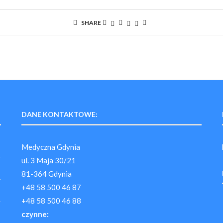
SHARE
DANE KONTAKTOWE:
Medyczna Gdynia
ul. 3 Maja 30/21
81-364 Gdynia
+48 58 500 46 87
+48 58 500 46 88
czynne: