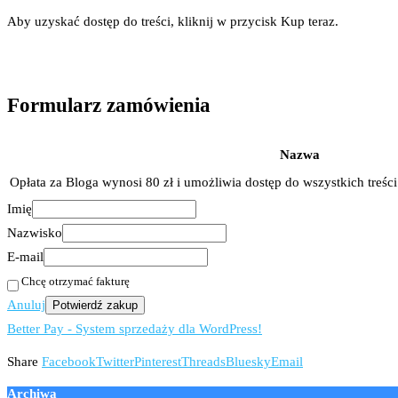
Aby uzyskać dostęp do treści, kliknij w przycisk Kup teraz.
Formularz zamówienia
Nazwa
Opłata za Bloga wynosi 80 zł i umożliwia dostęp do wszystkich treśc
Imię
Nazwisko
E-mail
Chcę otrzymać fakturę
Anuluj
Potwierdź zakup
Better Pay - System sprzedaży dla WordPress!
Share
Facebook
Twitter
Pinterest
Threads
Bluesky
Email
Archiwa