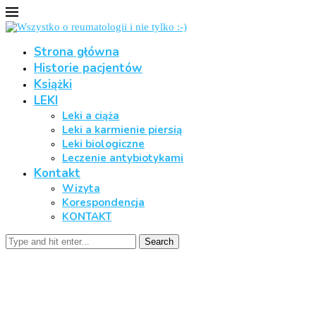
Strona główna
Historie pacjentów
Książki
LEKI
Leki a ciąża
Leki a karmienie piersią
Leki biologiczne
Leczenie antybiotykami
Kontakt
Wizyta
Korespondencja
KONTAKT
Search
Hormony tarczycy
Home
Hormony tarczycy