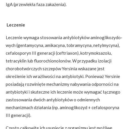
IgA (przewlekła faza zakażenia).
Leczenie
Leczenie wymaga stosowania antybiotyków aminoglikozydo-
wych (gentamycyna, amikacyna, tobramycyna, netylmycyna),
cefalosporyn III generacji (ceftriaxon), kotrymoksazolu,
tetracyklin lub fluorochionolonów. W przypadku izolacji
chorobotwórczych szczepów Yersinia wskazane jest
określenie ich wrażliwości na antybiotyki. Ponieważ Yersinie
posiadają rozwinięte mechanizmy nabywania odporności na
antybiotyki i skuteczne ich leczenie może wymagać łącznego
zastosowania dwóch antybiotyków o odmiennych
mechanizmach działania (np. aminoglikozyd + cefalosporyna
III generacji).
Często całkowite ich usunięcie z organizmu jest możliwe