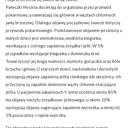
Pałeczki Yersinia docierają do organizmu przez przewód
pokarmowy, a namnażają się głównie w węzłach chłonnych
jamy brzusznej. Dlatego objawy początkowo zawsze dotyczą
przewodu pokarmowego. Podstawowym objawem jersiniozy u
małych dzieci jest wielodniowa, wodnista biegunka,
wynikająca z ostrego zapalenia żołądka i jelit. W 5%
przypadków występuje biegunka z domieszką krwi.
Towarzyszyć jej mogą nudności, wymioty, gorączka oraz bóle
brzucha i głowy. U starszych dzieci, nastolatków i dorosłych
występują objawy zapalenia jelita cienkiego lub okrężnicy. Ich
przyczyną są zapalnie zmienione węzły chłonne otaczające
jelita. U pacjentów zakażonych Y. enterocolitica około 85%
ma objawy nieżytu żołądkowo-jelitowego, u około 10%
występują objawy sugerujące zapalenie wyrostka, a mniej niż
5% posocznicę i ropnie wątroby.
Do objawów często towarzyszących jersiniozie należy