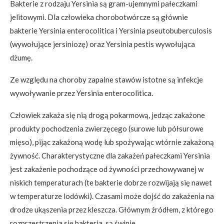
Bakterie z rodzaju Yersinia są gram-ujemnymi pałeczkami
jelitowymi. Dla człowieka chorobotwórcze są głównie
bakterie Yersinia enterocolitica i Yersinia pseutobuberculosis
(wywołujące jersiniozę) oraz Yersinia pestis wywołująca
dżumę.
Ze względu na choroby zapalne stawów istotne są infekcje
wywoływanie przez Yersinia enterocolitica.
Człowiek zakaża się nią drogą pokarmową, jedząc zakażone
produkty pochodzenia zwierzęcego (surowe lub półsurowe
mięso), pijąc zakażoną wodę lub spożywając wtórnie zakażoną
żywność. Charakterystyczne dla zakażeń pałeczkami Yersinia
jest zakażenie pochodzące od żywności przechowywanej w
niskich temperaturach (te bakterie dobrze rozwijają się nawet
w temperaturze lodówki). Czasami może dojść do zakażenia na
drodze ukąszenia przez kleszcza. Głównym źródłem, z którego
rozprzestrzenia się bakteria, są świnie.