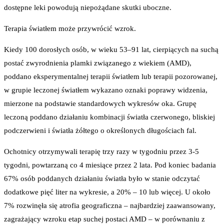
dostępne leki powodują niepożądane skutki uboczne.
Terapia światłem może przywrócić wzrok.
Kiedy 100 dorosłych osób, w wieku 53–91 lat, cierpiących na suchą
postać zwyrodnienia plamki związanego z wiekiem (AMD),
poddano eksperymentalnej terapii światłem lub terapii pozorowanej,
w grupie leczonej światłem wykazano oznaki poprawy widzenia,
mierzone na podstawie standardowych wykresów oka. Grupę
leczoną poddano działaniu kombinacji światła czerwonego, bliskiej
podczerwieni i światła żółtego o określonych długościach fal.
Ochotnicy otrzymywali terapię trzy razy w tygodniu przez 3-5
tygodni, powtarzaną co 4 miesiące przez 2 lata. Pod koniec badania
67% osób poddanych działaniu światła było w stanie odczytać
dodatkowe pięć liter na wykresie, a 20% – 10 lub więcej. U około
7% rozwinęła się atrofia geograficzna – najbardziej zaawansowany,
zagrażający wzroku etap suchej postaci AMD – w porównaniu z