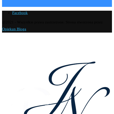
Facebook
@2021 - Wszystkie prawa zastrzeżone. Strona stworzona przez
Opiekun Bloga