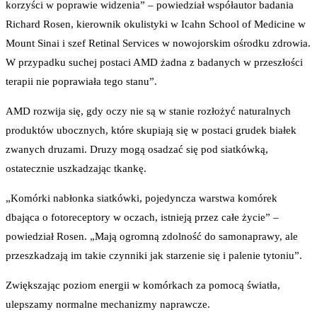
korzyści w poprawie widzenia” – powiedział współautor badania
Richard Rosen, kierownik okulistyki w Icahn School of Medicine w
Mount Sinai i szef Retinal Services w nowojorskim ośrodku zdrowia.
W przypadku suchej postaci AMD żadna z badanych w przeszłości
terapii nie poprawiała tego stanu”.
AMD rozwija się, gdy oczy nie są w stanie rozłożyć naturalnych
produktów ubocznych, które skupiają się w postaci grudek białek
zwanych druzami. Druzy mogą osadzać się pod siatkówką,
ostatecznie uszkadzając tkankę.
„Komórki nabłonka siatkówki, pojedyncza warstwa komórek
dbająca o fotoreceptory w oczach, istnieją przez całe życie” –
powiedział Rosen. „Mają ogromną zdolność do samonaprawy, ale
przeszkadzają im takie czynniki jak starzenie się i palenie tytoniu”.
Zwiększając poziom energii w komórkach za pomocą światła,
ulepszamy normalne mechanizmy naprawcze.