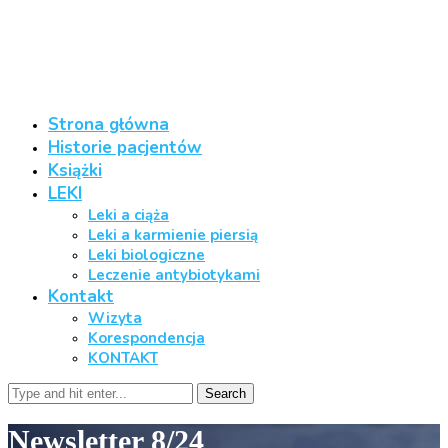
Strona główna
Historie pacjentów
Książki
LEKI
Leki a ciąża
Leki a karmienie piersią
Leki biologiczne
Leczenie antybiotykami
Kontakt
Wizyta
Korespondencja
KONTAKT
Search
Newsletter 8/24