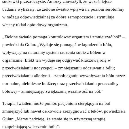
soczewki przezroczyste. Autorzy zauważyli, że wcześniejsze
badania wykazały, że zielone światło wpływa na poziom serotoniny
w mózgu odpowiedzialnej za dobre samopoczucie i stymuluje
własny układ opioidowy organizmu.
„Zielone światło pomaga kontrolować organizm i zmniejszać ból” –
powiedziała Gulur. „Wydaje się pomagać w łagodzeniu bólu,
wpływając na naturalny system radzenia sobie z bólem w
organizmie. Efekt ten wydaje się odgrywać kluczową rolę w
przeciwdziałaniu nocycepcji – zmniejszaniu odczuwania bólu;
przeciwdziałaniu allodynii – zapobieganiu wywoływaniu bólu przez
normalne, niebolesne bodźce; oraz przeciwdziałaniu przeczulicy
bólowej – zmniejszając zwiększoną wrażliwość na ból.”
Terapia światłem może pomóc pacjentom cierpiącym na ból
zmniejszyć lub nawet całkowicie zrezygnować z leków, powiedziała
Gulur. „Mamy nadzieję, że stanie się to użyteczną terapią
uzupełniającą w leczeniu bólu”.