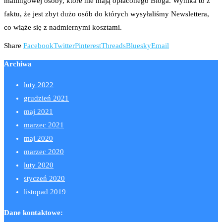
mailingowej osoby, które nie mają opłaconego Bloga. Wynika to z
faktu, że jest zbyt dużo osób do których wysyłaliśmy Newslettera,
co wiąże się z nadmiernymi kosztami.
Share
Facebook
Twitter
Pinterest
Threads
Bluesky
Email
Archiwa
luty 2022
grudzień 2021
maj 2021
marzec 2021
maj 2020
marzec 2020
luty 2020
styczeń 2020
listopad 2019
Dane kontaktowe: