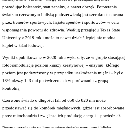
powodując bolesność, stan zapalny, a nawet obrzęk. Fototerapia
światłem czerwonym i bliską podczerwienią jest szeroko stosowana
przez trenerów sportowych, fizjoterapeutów i sportowców w celu
wspomagania powrotu do zdrowia. Według przeglądu Texas State
University z 2019 roku może to nawet działać lepiej niż modna
kąpiel w łaźni lodowej.
Wyniki opublikowane w 2020 roku wykazały, że w grupie stosującej
fotobiomodulację poziom kinazy kreatynowej – enzymu, którego
poziom jest podwyższony w przypadku uszkodzenia mięśni – był o
18% niższy 1–3 dni po ćwiczeniach w porównaniu z grupą
kontrolną.
Czerwone światło o długości fali od 650 do 820 nm może
przedostawać się do komórek mięśniowych, gdzie jest absorbowane
przez mitochondria i zwiększa ich produkcję energii – powiedział.
Ręczne urządzenia wykorzystujące światło czerwone i bliską