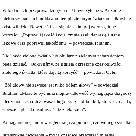
W badaniach przeprowadzonych na Uniwersytecie w Arizonie
niektórzy pacjenci poddawani terapii zielonym światłem całkowicie
odstawili leki. Nawet jeśli tak się nie stało, pojawiły się inne
korzyści. „Poprawili jakość życia, zmniejszyli depresję i stany
lękowe oraz poprawili jakość snu” – powiedział Ibrahim.
Nie każde zielone światło lub okulary z zielonym zabarwieniem
będą działać. „Odkryliśmy, że istnieją określone częstotliwości
zielonego światła, które dają tę korzyść” – powiedział Gulur.
„Ból głowy nie zawsze jest tylko bólem głowy” – powiedział
Ibrahim. „Może to być inna nieprawidłowość wymagająca diagnozy
i leczenia. Jeśli odczuwasz długotrwały ból lub ból, który się nasila,
zawsze lepiej skonsultować się z lekarzem”.
Pomaganie mięśniom w regeneracji za pomocą czerwonego światła
Intensywne ćwiczenia – mogą czasowo przeciążać mięśnie,