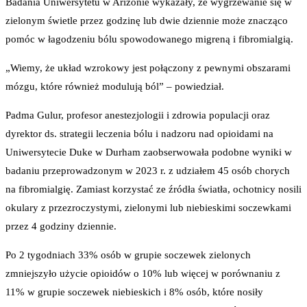
Badania Uniwersytetu w Arizonie wykazały, że wygrzewanie się w
zielonym świetle przez godzinę lub dwie dziennie może znacząco
pomóc w łagodzeniu bólu spowodowanego migreną i fibromialgią.
„Wiemy, że układ wzrokowy jest połączony z pewnymi obszarami
mózgu, które również modulują ból” – powiedział.
Padma Gulur, profesor anestezjologii i zdrowia populacji oraz
dyrektor ds. strategii leczenia bólu i nadzoru nad opioidami na
Uniwersytecie Duke w Durham zaobserwowała podobne wyniki w
badaniu przeprowadzonym w 2023 r. z udziałem 45 osób chorych
na fibromialgię. Zamiast korzystać ze źródła światła, ochotnicy nosili
okulary z przezroczystymi, zielonymi lub niebieskimi soczewkami
przez 4 godziny dziennie.
Po 2 tygodniach 33% osób w grupie soczewek zielonych
zmniejszyło użycie opioidów o 10% lub więcej w porównaniu z
11% w grupie soczewek niebieskich i 8% osób, które nosiły