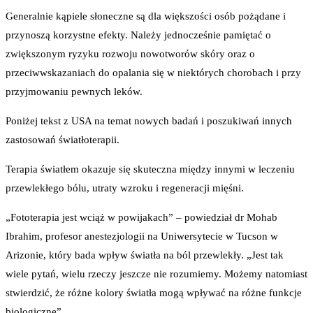
Generalnie kąpiele słoneczne są dla większości osób pożądane i
przynoszą korzystne efekty. Należy jednocześnie pamiętać o
zwiększonym ryzyku rozwoju nowotworów skóry oraz o
przeciwwskazaniach do opalania się w niektórych chorobach i przy
przyjmowaniu pewnych leków.
Poniżej tekst z USA na temat nowych badań i poszukiwań innych
zastosowań światłoterapii.
Terapia światłem okazuje się skuteczna między innymi w leczeniu
przewlekłego bólu, utraty wzroku i regeneracji mięśni.
„Fototerapia jest wciąż w powijakach” – powiedział dr Mohab
Ibrahim, profesor anestezjologii na Uniwersytecie w Tucson w
Arizonie, który bada wpływ światła na ból przewlekły. „Jest tak
wiele pytań, wielu rzeczy jeszcze nie rozumiemy. Możemy natomiast
stwierdzić, że różne kolory światła mogą wpływać na różne funkcje
biologiczne”.