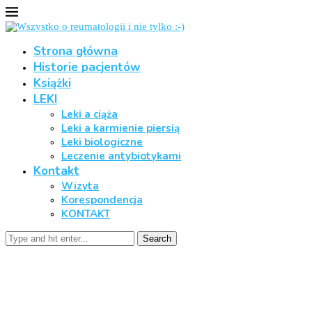
Strona główna
Historie pacjentów
Książki
LEKI
Leki a ciąża
Leki a karmienie piersią
Leki biologiczne
Leczenie antybiotykami
Kontakt
Wizyta
Korespondencja
KONTAKT
Search
Oporności bakterii na
antybiotyki zwiększa umieralność