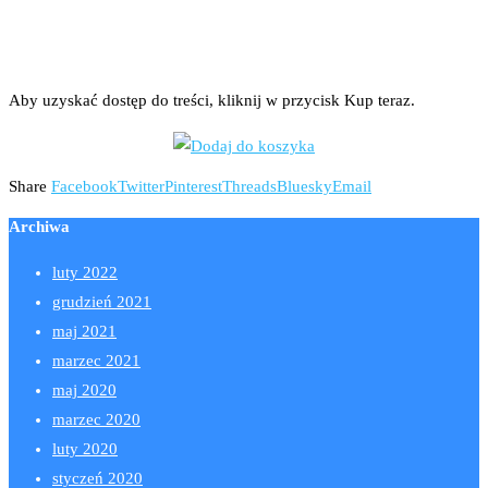
ludzi
Home
Oporności bakterii na antybiotyki zwiększa umieralność ludzi
Aby uzyskać dostęp do treści, kliknij w przycisk Kup teraz.
Share
Facebook
Twitter
Pinterest
Threads
Bluesky
Email
Archiwa
luty 2022
grudzień 2021
maj 2021
marzec 2021
maj 2020
marzec 2020
luty 2020
styczeń 2020