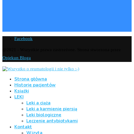
Facebook
@2021 - Wszystkie prawa zastrzeżone. Strona stworzona przez
Opiekun Bloga
Strona główna
Historie pacjentów
Książki
LEKI
Leki a ciąża
Leki a karmienie piersią
Leki biologiczne
Leczenie antybiotykami
Kontakt
Wizyta