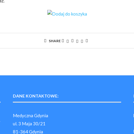
az.
SHARE
DANE KONTAKTOWE:
Medyczna Gdynia
ul. 3 Maja 30/21
81-364 Gdynia