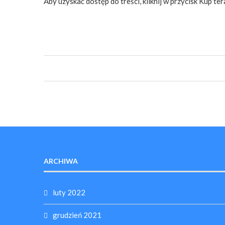
Aby uzyskać dostęp do treści, kliknij w przycisk Kup ter
ARCHIWA
luty 2022
grudzień 2021