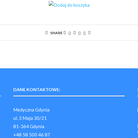
SHARE
DANE KONTAKTOWE:
Medyczna Gdynia
ul. 3 Maja 30/21
81-364 Gdynia
+48 58 500 46 87