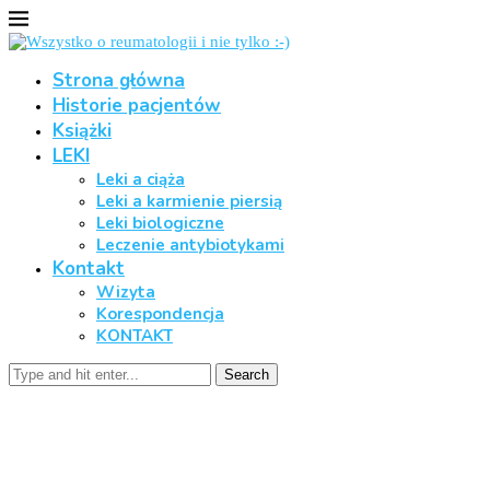
Strona główna
Historie pacjentów
Książki
LEKI
Leki a ciąża
Leki a karmienie piersią
Leki biologiczne
Leczenie antybiotykami
Kontakt
Wizyta
Korespondencja
KONTAKT
Search
Poziom witaminy D3 a infekcje
Home
Poziom witaminy D3 a infekcje