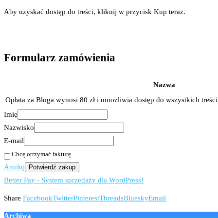
Aby uzyskać dostęp do treści, kliknij w przycisk Kup teraz.
Formularz zamówienia
Nazwa
Opłata za Bloga wynosi 80 zł i umożliwia dostęp do wszystkich treśc
Imię
Nazwisko
E-mail
Chcę otrzymać fakturę
Anuluj
Potwierdź zakup
Better Pay - System sprzedaży dla WordPress!
Share
Facebook
Twitter
Pinterest
Threads
Bluesky
Email
Archiwa