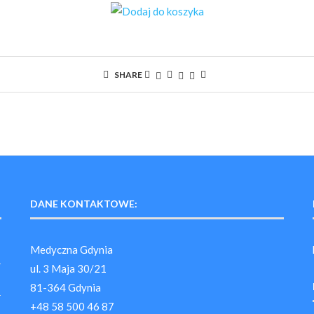
SHARE
DANE KONTAKTOWE:
Medyczna Gdynia
ul. 3 Maja 30/21
81-364 Gdynia
+48 58 500 46 87