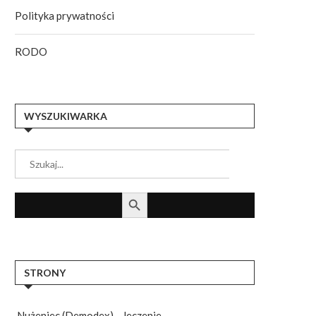
Polityka prywatności
RODO
WYSZUKIWARKA
Search
for:
SEARCH BUTTON
STRONY
Nużeniec (Demodex) – leczenie