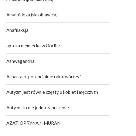
Amyloidoza (skrobiawica)
Anafilaksja
apteka niemiecka w Görlitz
Ashwagandha
Aspartam „potencjalnie rakotwórczy”
Autyzm jest równie częsty u kobiet i mężczyzn
Autyzm to nie jedno zaburzenie
AZATIOPRYNA / IMURAN