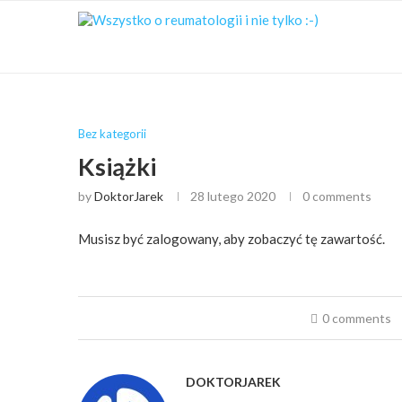
Bez kategorii
Książki
by
DoktorJarek
28 lutego 2020
0 comments
Musisz być zalogowany, aby zobaczyć tę zawartość.
0 comments
DOKTORJAREK